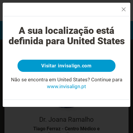
MENU
Encontrar um Invisalign
A sua localização está
Avaliação do sorriso
provider
definida para United States
Visitar invisalign.com
Não se encontra em United States?
Continue para
www.invisalign.pt
Dr. Joana Ramalho
Tiago Ferraz - Centro Médico e