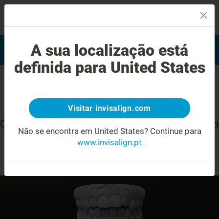
MENU
Encontrar um Invisalign
A sua localização está
Avaliação do sorriso
provider
definida para United States
Mordida aberta
Visitar invisalign.com
O que precisa de saber sobre a transformação
Não se encontra em United States?
Continue para
®
do seu sorriso com o tratamento Invisalign
.
www.invisalign.pt