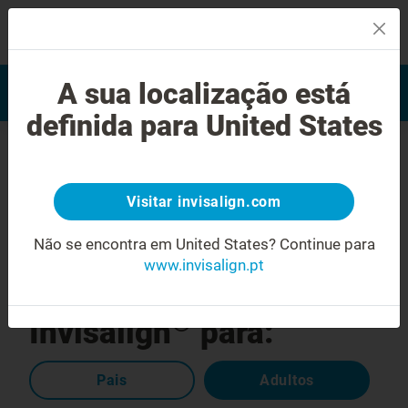
MENU
Encontrar um Invisalign
A sua localização está
Avaliação do sorriso
provider
definida para United States
Escolha um sistema de correção
dentária em que milhões de pessoas
Visitar invisalign.com
1
confiam
Alinhadores
Não se encontra em United States?
Continue para
www.invisalign.pt
transparentes
®
Invisalign
para:
Pais
Adultos