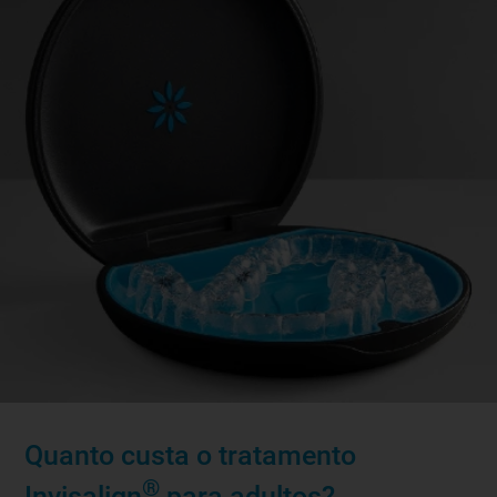
Quanto custa o tratamento
®
Invisalign
para adultos?