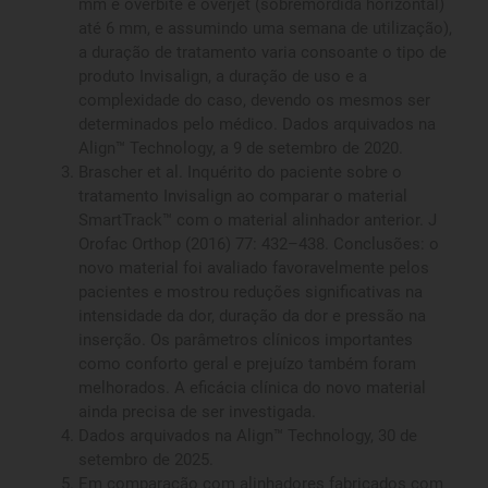
mm e overbite e overjet (sobremordida horizontal)
até 6 mm, e assumindo uma semana de utilização),
a duração de tratamento varia consoante o tipo de
produto Invisalign, a duração de uso e a
complexidade do caso, devendo os mesmos ser
determinados pelo médico. Dados arquivados na
Align™ Technology, a 9 de setembro de 2020.
Brascher et al. Inquérito do paciente sobre o
tratamento Invisalign ao comparar o material
SmartTrack™ com o material alinhador anterior. J
Orofac Orthop (2016) 77: 432–438. Conclusões: o
novo material foi avaliado favoravelmente pelos
pacientes e mostrou reduções significativas na
intensidade da dor, duração da dor e pressão na
inserção. Os parâmetros clínicos importantes
como conforto geral e prejuízo também foram
melhorados. A eficácia clínica do novo material
ainda precisa de ser investigada.
Dados arquivados na Align™ Technology, 30 de
setembro de 2025.
Em comparação com alinhadores fabricados com