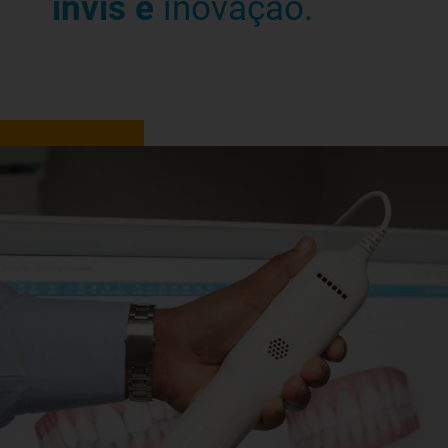
invis é
inovação.