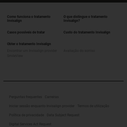
Como funciona o tratamento
O que distingue o tratamento
Invisalign
Invisalign?
Casos possíveis de tratar
Custo do tratamento Invisalign
Obter o tratamento Invisalign
Encontrar um Invisalign provider
Avaliação do sorriso
SmileView
Perguntas frequentes
Carreiras
Iniciar sessão enquanto Invisalign provider
Termos de utilização
Política de privacidade
Data Subject Request
Digital Services Act Request