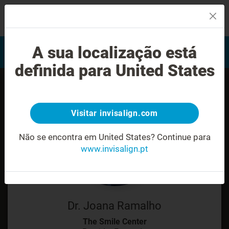
MENU
Encontrar um Invisalign
A sua localização está
Avaliação do sorriso
provider
definida para United States
Visitar invisalign.com
Não se encontra em United States?
Continue para
www.invisalign.pt
Dr. Joana Ramalho
The Smile Center