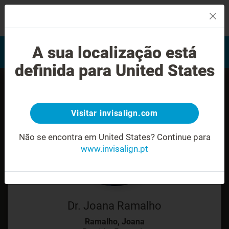
MENU
Encontrar um Invisalign
A sua localização está
Avaliação do sorriso
provider
definida para United States
Visitar invisalign.com
Não se encontra em United States?
Continue para
www.invisalign.pt
Dr. Joana Ramalho
Ramalho, Joana