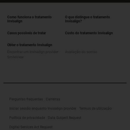
Como funciona o tratamento
O que distingue o tratamento
Invisalign
Invisalign?
Casos possíveis de tratar
Custo do tratamento Invisalign
Obter o tratamento Invisalign
Encontrar um Invisalign provider
Avaliação do sorriso
SmileView
Perguntas frequentes
Carreiras
Iniciar sessão enquanto Invisalign provider
Termos de utilização
Política de privacidade
Data Subject Request
Digital Services Act Request