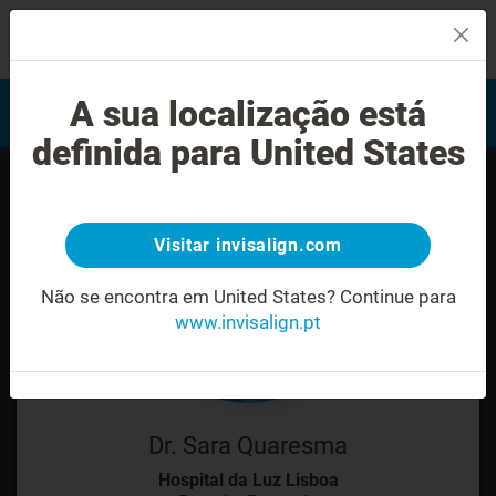
MENU
Encontrar um Invisalign
A sua localização está
Avaliação do sorriso
provider
definida para United States
Visitar invisalign.com
Não se encontra em United States?
Continue para
www.invisalign.pt
Dr. Sara Quaresma
Hospital da Luz Lisboa