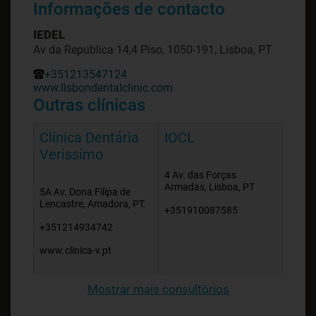
Informações de contacto
IEDEL
Av da Republica 14,4 Piso, 1050-191, Lisboa, PT
+351213547124
www.lisbondentalclinic.com
Outras clínicas
Clínica Dentária
IOCL
Verissímo
4 Av. das Forças
Armadas, Lisboa, PT
5A Av. Dona Filipa de
Lencastre, Amadora, PT
+351910087585
+351214934742
www.clinica-v.pt
Mostrar mais consultórios