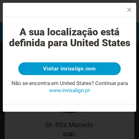
MENU
Encontrar um Invisalign
A sua localização está
Avaliação do sorriso
provider
definida para United States
Visitar invisalign.com
Não se encontra em United States?
Continue para
www.invisalign.pt
Dr. Rita Macedo
IEDEL