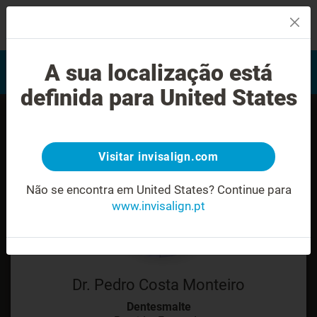
MENU
Encontrar um Invisalign
A sua localização está
Avaliação do sorriso
provider
definida para United States
Visitar invisalign.com
Não se encontra em United States?
Continue para
www.invisalign.pt
Dr. Pedro Costa Monteiro
Dentesmalte