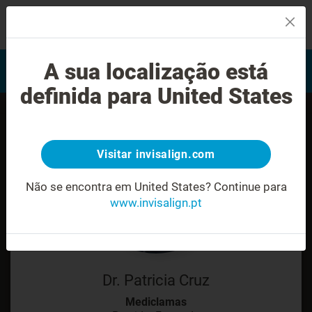
MENU
Encontrar um Invisalign
A sua localização está
Avaliação do sorriso
provider
definida para United States
Visitar invisalign.com
Não se encontra em United States?
Continue para
www.invisalign.pt
Dr. Patricia Cruz
Mediclamas