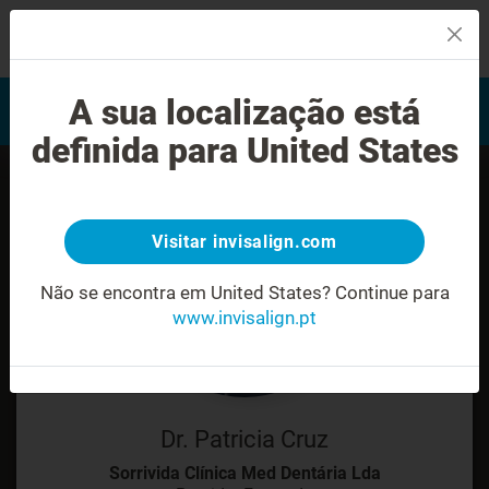
MENU
Encontrar um Invisalign
A sua localização está
Avaliação do sorriso
provider
definida para United States
Visitar invisalign.com
Não se encontra em United States?
Continue para
www.invisalign.pt
Dr. Patricia Cruz
Sorrivida Clínica Med Dentária Lda