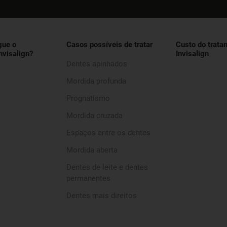
gue o
Casos possíveis de tratar
Custo do trata
nvisalign?
Invisalign
Dentes apinhados
Mordida profunda
Prognatismo
Mordida cruzada
Espaços entre os dentes
Mordida aberta
Dentes de leite e dentes
permanentes
Dentes mais direitos