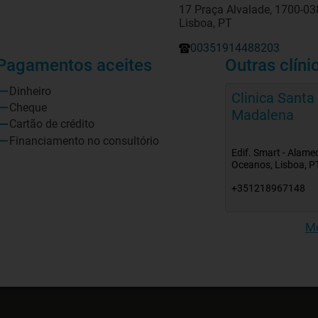
17 Praça Alvalade, 1700-03
Lisboa, PT
00351914488203
Pagamentos aceites
Outras clíni
Dinheiro
Clinica Santa
Cheque
Madalena
Cartão de crédito
Financiamento no consultório
Edif. Smart - Alame
Oceanos, Lisboa, P
+351218967148
Mo