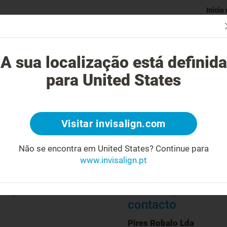
Inicio
Avaliaç
gue o tratamento Invisalign?
Casos possíveis de tratar
Custo do
A sua localização está definida
para United States
Visitar invisalign.com
Biografia
Não se encontra em United States?
Continue para
Médico dentista desde 2002
www.invisalign.pt
Prática clínica exclusiva em ortodontia
Master em Invisalign
O que oferecemos*
Informações de
contacto
Pires Robalo Lda