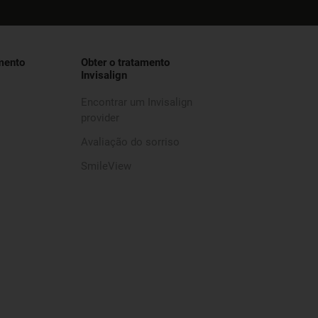
mento
Obter o tratamento
Invisalign
Encontrar um Invisalign
provider
Avaliação do sorriso
SmileView