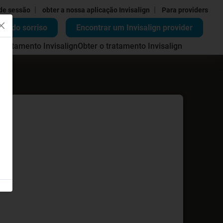
|
|
 de sessão
obter a nossa aplicação Invisalign
Para providers
ão do sorriso
Encontrar um Invisalign provider
 tratamento Invisalign
Obter o tratamento Invisalign