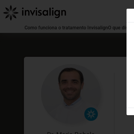
Como funciona o tratamento Invisalign
O que distin