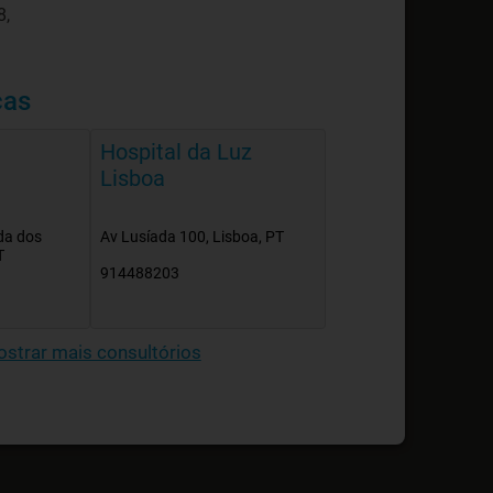
8,
cas
Hospital da Luz
Lisboa
da dos
Av Lusíada 100, Lisboa, PT
T
914488203
strar mais consultórios