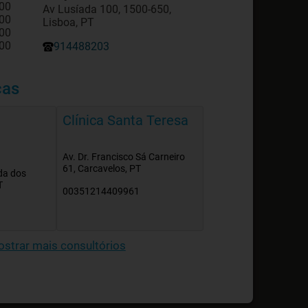
:00
Av Lusíada 100, 1500-650,
:00
Lisboa, PT
:00
:00
914488203
cas
Clínica Santa Teresa
Av. Dr. Francisco Sá Carneiro
61, Carcavelos, PT
da dos
T
00351214409961
strar mais consultórios