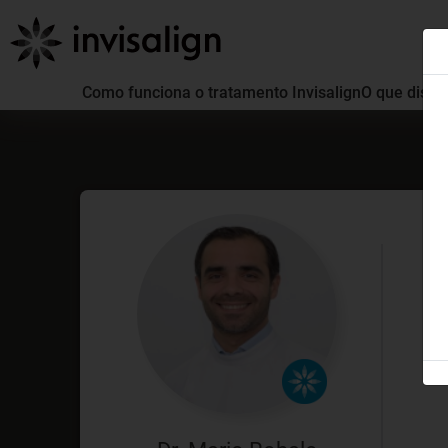
Como funciona o tratamento Invisalign
O que distin