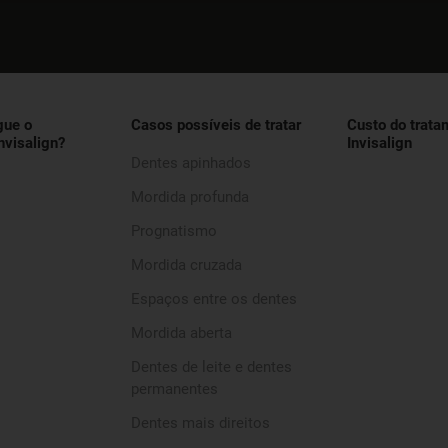
gue o
Casos possíveis de tratar
Custo do trata
nvisalign?
Invisalign
Dentes apinhados
Mordida profunda
Prognatismo
Mordida cruzada
Espaços entre os dentes
Mordida aberta
Dentes de leite e dentes
permanentes
Dentes mais direitos