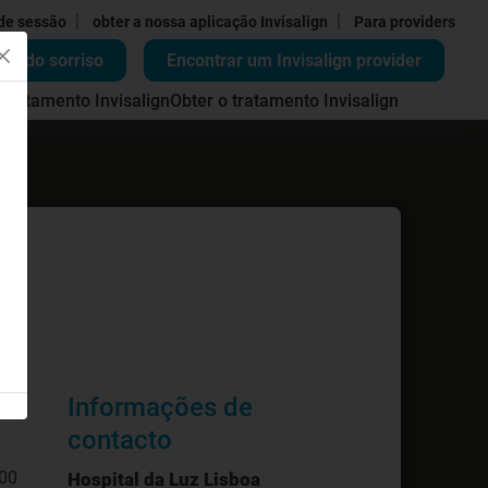
|
|
 de sessão
obter a nossa aplicação Invisalign
Para providers
ão do sorriso
Encontrar um Invisalign provider
 tratamento Invisalign
Obter o tratamento Invisalign
Informações de
contacto
:00
Hospital da Luz Lisboa