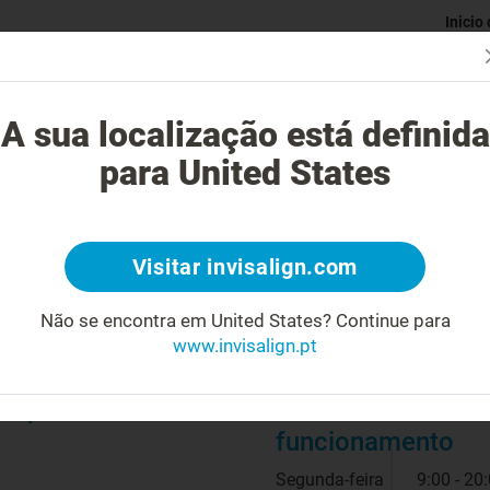
Inicio
Avaliaç
gue o tratamento Invisalign?
Casos possíveis de tratar
Custo do
A sua localização está definida
para United States
Visitar invisalign.com
Biografia
Não se encontra em United States?
Continue para
Médico dentista desde 2002
www.invisalign.pt
Prática clínica exclusiva em ortodontia
Master em Invisalign
O que oferecemos*
Horário de
funcionamento
Segunda-feira
9:00 - 20