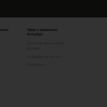
mento
Obter o tratamento
Invisalign
Encontrar um Invisalign
provider
Avaliação do sorriso
SmileView