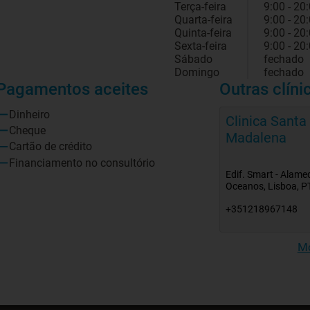
Terça-feira
9:00 - 20
Quarta-feira
9:00 - 20
Quinta-feira
9:00 - 20
Sexta-feira
9:00 - 20
Sábado
fechado
Domingo
fechado
Pagamentos aceites
Outras clíni
Dinheiro
Clinica Santa
Cheque
Madalena
Cartão de crédito
Financiamento no consultório
Edif. Smart - Alame
Oceanos, Lisboa, P
+351218967148
Mo