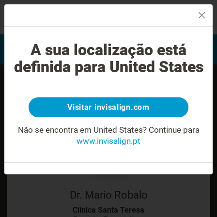
MENU
Encontrar um Invisalign
A sua localização está
Avaliação do sorriso
provider
definida para United States
Visitar invisalign.com
Não se encontra em United States?
Continue para
www.invisalign.pt
Dr. Mario Robalo
Clínica Santa Teresa