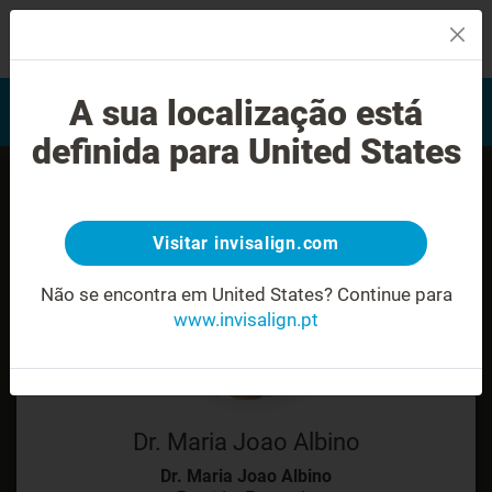
MENU
Encontrar um Invisalign
A sua localização está
Avaliação do sorriso
provider
definida para United States
Visitar invisalign.com
Não se encontra em United States?
Continue para
www.invisalign.pt
Dr. Maria Joao Albino
Dr. Maria Joao Albino