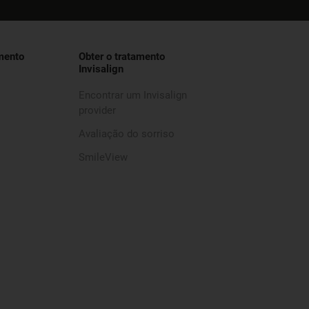
mento
Obter o tratamento
Invisalign
Encontrar um Invisalign
provider
Avaliação do sorriso
SmileView