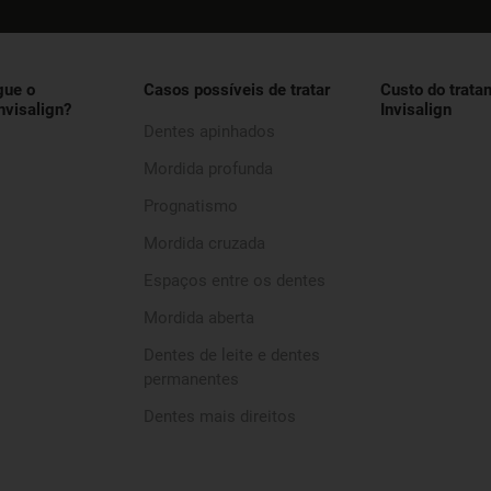
gue o
Casos possíveis de tratar
Custo do trata
nvisalign?
Invisalign
Dentes apinhados
Mordida profunda
Prognatismo
Mordida cruzada
Espaços entre os dentes
Mordida aberta
Dentes de leite e dentes
permanentes
Dentes mais direitos