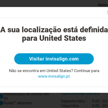
Inicio
Avaliaç
gue o tratamento Invisalign?
Casos possíveis de tratar
Custo do
A sua localização está definida
para United States
Visitar invisalign.com
Biografia
Não se encontra em United States?
Continue para
Medica Dentista desde 1991
www.invisalign.pt
Diretora Clinica de Opção Medica Cascais
O que oferecemos*
Horário de
funcionamento
Visualização do sorriso em
3D
Segunda-feira
9:00 - 20
Vivera™ retainers
Terça-feira
9:00 - 20