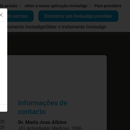
|
|
 de sessão
obter a nossa aplicação Invisalign
Para providers
ão do sorriso
Encontrar um Invisalign provider
 tratamento Invisalign
Obter o tratamento Invisalign
Informações de
contacto
:00
Dr. Maria Joao Albino
:00
JPJ Actividades Medicas, 1990-