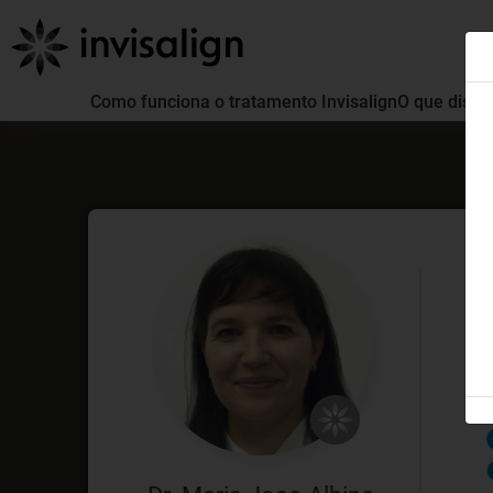
Como funciona o tratamento Invisalign
O que distin