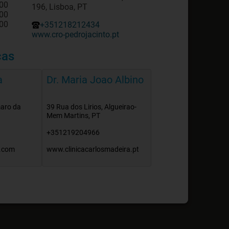
:00
196, Lisboa, PT
:00
:00
+351218212434
www.cro-pedrojacinto.pt
cas
a
Dr. Maria Joao Albino
maro da
39 Rua dos Lirios, Algueirao-
Mem Martins, PT
+351219204966
.com
www.clinicacarlosmadeira.pt