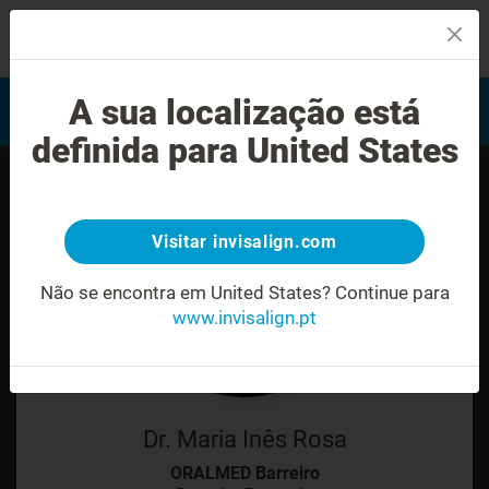
MENU
Encontrar um Invisalign
A sua localização está
Avaliação do sorriso
provider
definida para United States
Visitar invisalign.com
Não se encontra em United States?
Continue para
www.invisalign.pt
Dr. Maria Inês Rosa
ORALMED Barreiro