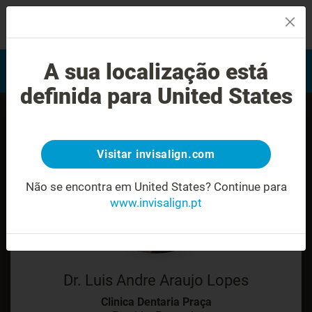
MENU
Encontrar um Invisalign
A sua localização está
Avaliação do sorriso
provider
definida para United States
Visitar invisalign.com
Não se encontra em United States?
Continue para
www.invisalign.pt
Dr. Luis Andre Araujo Lopes
Clinica Dentaria Praça