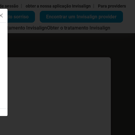
|
|
 de sessão
obter a nossa aplicação Invisalign
Para providers
ão do sorriso
Encontrar um Invisalign provider
 tratamento Invisalign
Obter o tratamento Invisalign