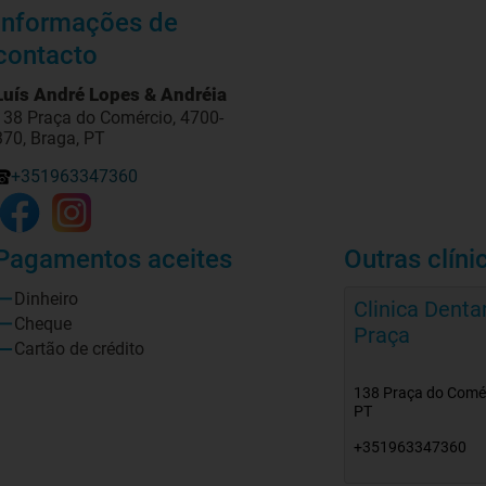
Informações de
contacto
Luís André Lopes & Andréia
138 Praça do Comércio, 4700-
370, Braga, PT
+351963347360
Pagamentos aceites
Outras clíni
Dinheiro
Clinica Denta
Cheque
Praça
Cartão de crédito
138 Praça do Comér
PT
+351963347360