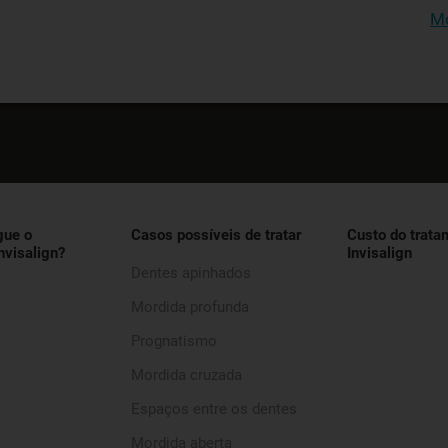
Mo
gue o
Casos possíveis de tratar
Custo do trata
nvisalign?
Invisalign
Dentes apinhados
Mordida profunda
Prognatismo
Mordida cruzada
Espaços entre os dentes
Mordida aberta