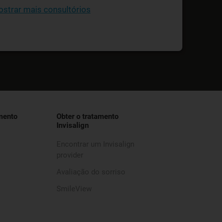
strar mais consultórios
mento
Obter o tratamento
Invisalign
Encontrar um Invisalign
provider
Avaliação do sorriso
SmileView