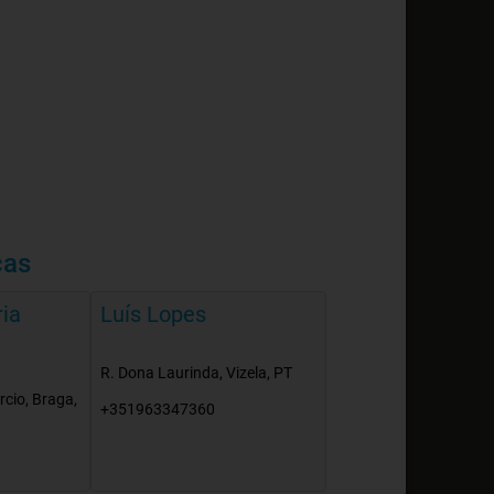
cas
ria
Luís Lopes
R. Dona Laurinda, Vizela, PT
cio, Braga,
+351963347360