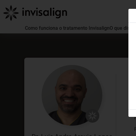
Como funciona o tratamento Invisalign
O que distin