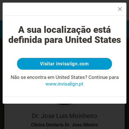
MENU
Encontrar um Invisalign
A sua localização está
Avaliação do sorriso
provider
definida para United States
Visitar invisalign.com
Não se encontra em United States?
Continue para
www.invisalign.pt
Dr. Jose Luis Moinheiro
Clinica Dentaria Dr. Joao Ribeiro