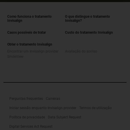
Como funciona o tratamento
O que distingue o tratamento
Invisalign
Invisalign?
Casos possíveis de tratar
Custo do tratamento Invisalign
Obter o tratamento Invisalign
Encontrar um Invisalign provider
Avaliação do sorriso
SmileView
Perguntas frequentes
Carreiras
Iniciar sessão enquanto Invisalign provider
Termos de utilização
Política de privacidade
Data Subject Request
Digital Services Act Request