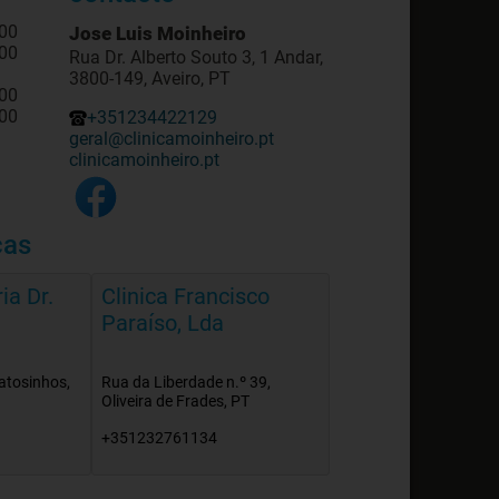
:00
Jose Luis Moinheiro
:00
Rua Dr. Alberto Souto 3, 1 Andar,
3800-149, Aveiro, PT
:00
:00
+351234422129
geral@clinicamoinheiro.pt
clinicamoinheiro.pt
cas
ia Dr.
Clinica Francisco
Paraíso, Lda
atosinhos,
Rua da Liberdade n.º 39,
Oliveira de Frades, PT
+351232761134