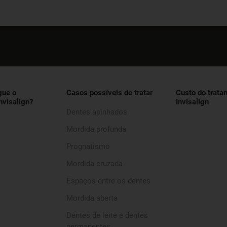
gue o
Casos possíveis de tratar
Custo do trata
nvisalign?
Invisalign
Dentes apinhados
Mordida profunda
Prognatismo
Mordida cruzada
Espaços entre os dentes
Mordida aberta
Dentes de leite e dentes
permanentes