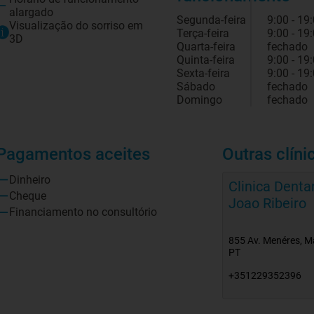
alargado
Segunda-feira
9:00 - 19
Visualização do sorriso em
Terça-feira
9:00 - 19
3D
Quarta-feira
fechado
Quinta-feira
9:00 - 19
Sexta-feira
9:00 - 19
Sábado
fechado
Domingo
fechado
Pagamentos aceites
Outras clíni
Dinheiro
Clinica Dentar
Cheque
Joao Ribeiro
Financiamento no consultório
855 Av. Menéres, M
PT
+351229352396