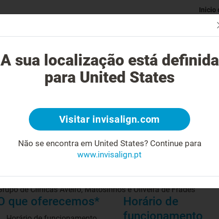
Inicio
Avaliaç
gue o tratamento Invisalign?
Casos possíveis de tratar
Custo do
A sua localização está definida
para United States
Visitar invisalign.com
Biografia
Não se encontra em United States?
Continue para
Ortodontia"Invisível" jovem
www.invisalign.pt
Ortodontia "Invisível" Adultos
Reabilitação oral
Implantologia
O que oferecemos*
Horário de
funcionamento
Horário de funcionamento