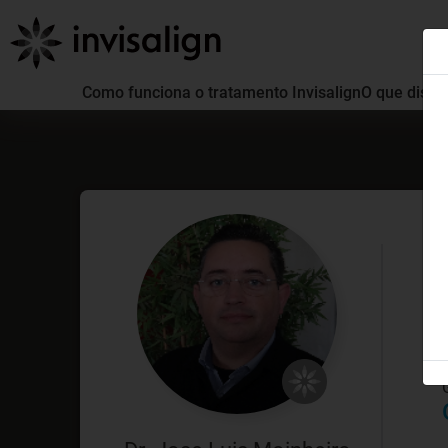
Como funciona o tratamento Invisalign
O que distin