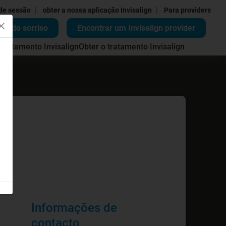
|
|
 de sessão
obter a nossa aplicação Invisalign
Para providers
ão do sorriso
Encontrar um Invisalign provider
 tratamento Invisalign
Obter o tratamento Invisalign
Informações de
contacto