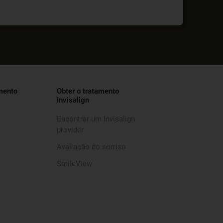
mento
Obter o tratamento
Invisalign
Encontrar um Invisalign
provider
Avaliação do sorriso
SmileView