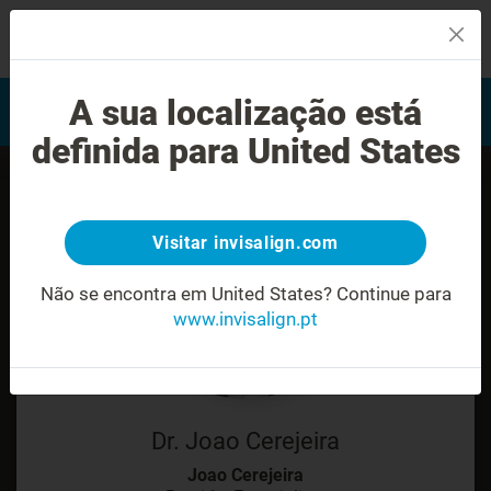
MENU
Encontrar um Invisalign
A sua localização está
Avaliação do sorriso
provider
definida para United States
Visitar invisalign.com
Não se encontra em United States?
Continue para
www.invisalign.pt
Dr. Joao Cerejeira
Joao Cerejeira