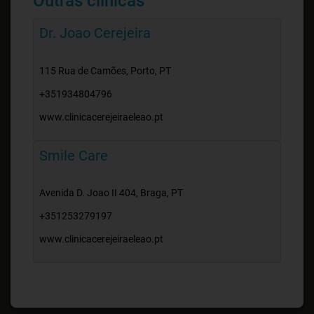
Outras clínicas
Dr. Joao Cerejeira
115 Rua de Camões, Porto, PT
+351934804796
www.clinicacerejeiraeleao.pt
Smile Care
Avenida D. Joao II 404, Braga, PT
+351253279197
www.clinicacerejeiraeleao.pt