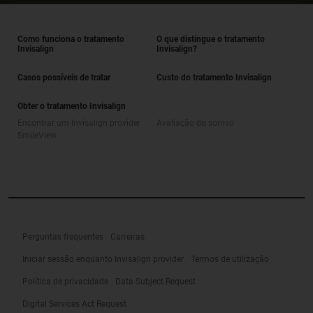
Como funciona o tratamento
O que distingue o tratamento
Invisalign
Invisalign?
Casos possíveis de tratar
Custo do tratamento Invisalign
Obter o tratamento Invisalign
Encontrar um Invisalign provider
Avaliação do sorriso
SmileView
Perguntas frequentes
Carreiras
Iniciar sessão enquanto Invisalign provider
Termos de utilização
Política de privacidade
Data Subject Request
Digital Services Act Request