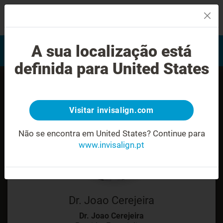
MENU
Encontrar um Invisalign
A sua localização está
Avaliação do sorriso
provider
definida para United States
Visitar invisalign.com
Não se encontra em United States?
Continue para
www.invisalign.pt
Dr. Joao Cerejeira
Dr. Joao Cerejeira