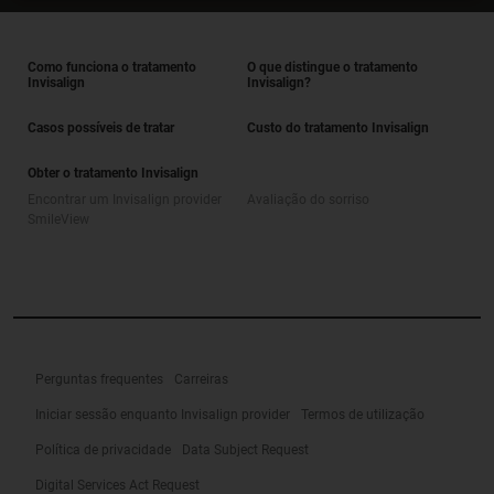
Como funciona o tratamento
O que distingue o tratamento
Invisalign
Invisalign?
Casos possíveis de tratar
Custo do tratamento Invisalign
Obter o tratamento Invisalign
Encontrar um Invisalign provider
Avaliação do sorriso
SmileView
Perguntas frequentes
Carreiras
Iniciar sessão enquanto Invisalign provider
Termos de utilização
Política de privacidade
Data Subject Request
Digital Services Act Request