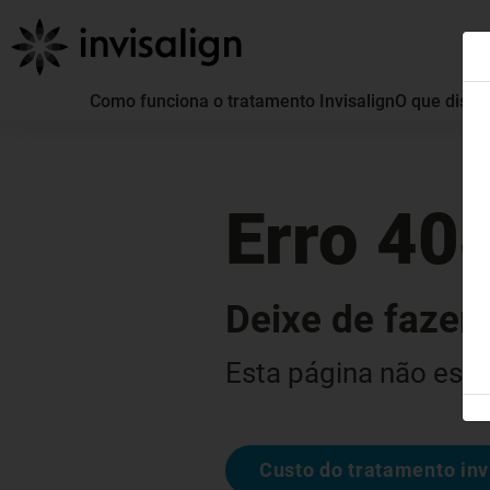
Como funciona o tratamento Invisalign
O que distin
Erro 40
Deixe de fazer 
Esta página não está
Custo do tratamento inv