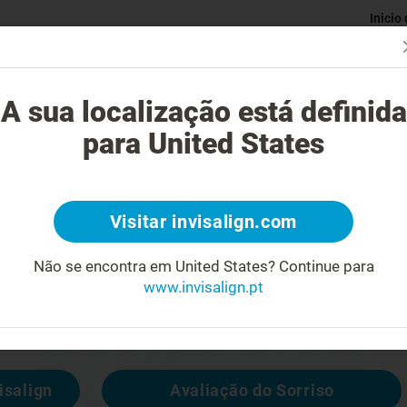
Inicio
Avaliaç
gue o tratamento Invisalign?
Casos possíveis de tratar
Custo do
A sua localização está definida
para United States
4
Visitar invisalign.com
cara feia
Não se encontra em United States?
Continue para
www.invisalign.pt
 disponível, mas pode consultar outras
isalign
Avaliação do Sorriso