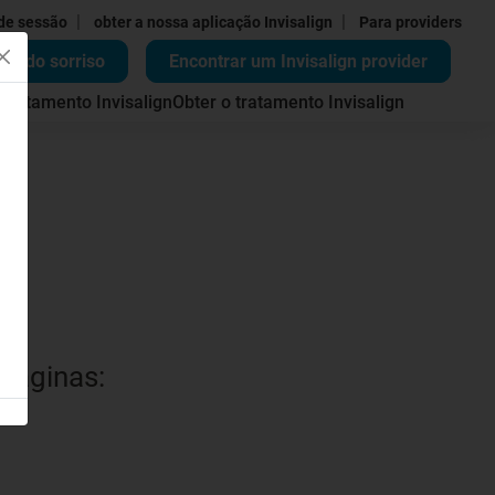
|
|
 de sessão
obter a nossa aplicação Invisalign
Para providers
ão do sorriso
Encontrar um Invisalign provider
 tratamento Invisalign
Obter o tratamento Invisalign
 páginas: