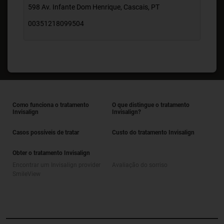
598 Av. Infante Dom Henrique, Cascais, PT
00351218099504
Como funciona o tratamento
O que distingue o tratamento
Invisalign
Invisalign?
Casos possíveis de tratar
Custo do tratamento Invisalign
Obter o tratamento Invisalign
Encontrar um Invisalign provider
Avaliação do sorriso
SmileView