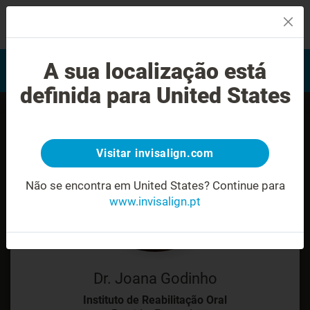
MENU
Encontrar um Invisalign
A sua localização está
Avaliação do sorriso
provider
definida para United States
Visitar invisalign.com
Não se encontra em United States?
Continue para
www.invisalign.pt
Dr. Joana Godinho
Instituto de Reabilitação Oral