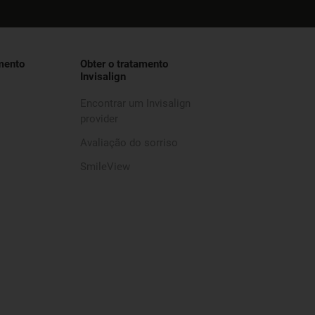
mento
Obter o tratamento
Invisalign
Encontrar um Invisalign
provider
Avaliação do sorriso
SmileView