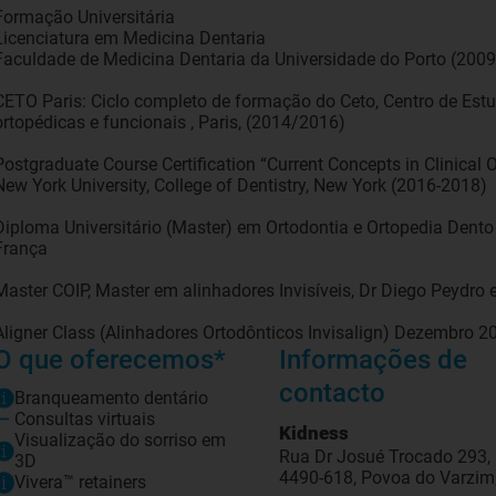
Formação Universitária
Licenciatura em Medicina Dentaria
Faculdade de Medicina Dentaria da Universidade do Porto (2009
CETO Paris: Ciclo completo de formação do Ceto, Centro de Est
ortopédicas e funcionais , Paris, (2014/2016)
Postgraduate Course Certification “Current Concepts in Clinical 
New York University, College of Dentistry, New York (2016-2018)
Diploma Universitário (Master) em Ortodontia e Ortopedia Dento
França
Master COIP, Master em alinhadores Invisíveis, Dr Diego Peydro
O que oferecemos*
Informações de
contacto
Branqueamento dentário
Consultas virtuais
Kidness
Visualização do sorriso em
Rua Dr Josué Trocado 293,
3D
4490-618, Povoa do Varzim
Vivera™ retainers