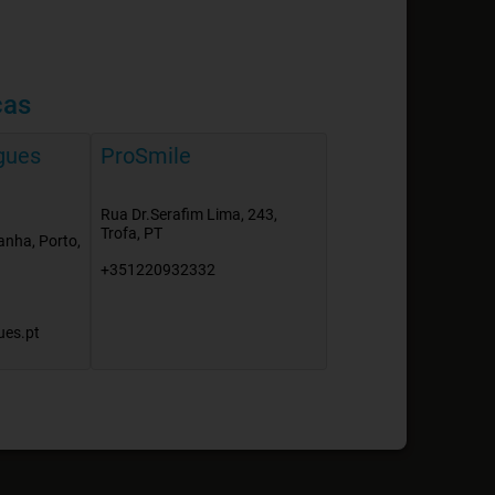
cas
gues
ProSmile
Rua Dr.Serafim Lima, 243,
Trofa, PT
anha, Porto,
+351220932332
ues.pt