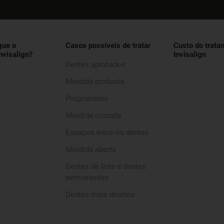
gue o
Casos possíveis de tratar
Custo do trata
nvisalign?
Invisalign
Dentes apinhados
Mordida profunda
Prognatismo
Mordida cruzada
Espaços entre os dentes
Mordida aberta
Dentes de leite e dentes
permanentes
Dentes mais direitos