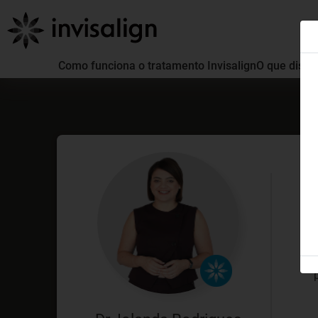
Como funciona o tratamento Invisalign
O que distin