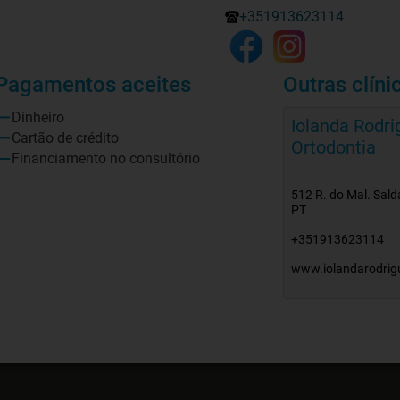
+351913623114
Pagamentos aceites
Outras clíni
Dinheiro
Iolanda Rodri
Cartão de crédito
Ortodontia
Financiamento no consultório
512 R. do Mal. Sald
PT
+351913623114
www.iolandarodrig