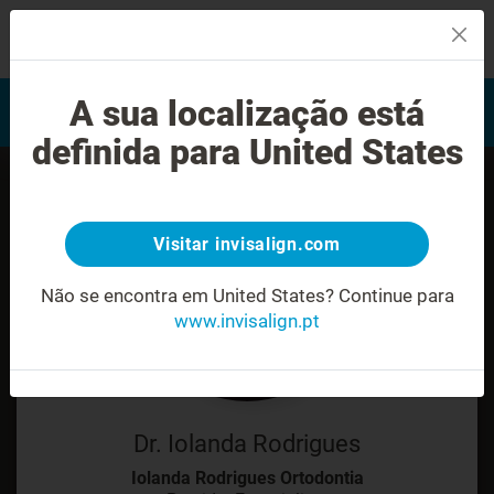
MENU
Encontrar um Invisalign
A sua localização está
Avaliação do sorriso
provider
definida para United States
Visitar invisalign.com
Não se encontra em United States?
Continue para
www.invisalign.pt
Dr. Iolanda Rodrigues
Iolanda Rodrigues Ortodontia