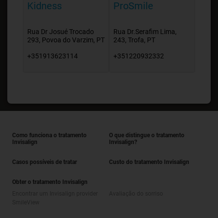
Kidness
ProSmile
Rua Dr Josué Trocado
Rua Dr.Serafim Lima,
293, Povoa do Varzim, PT
243, Trofa, PT
+351913623114
+351220932332
Como funciona o tratamento
O que distingue o tratamento
Invisalign
Invisalign?
Casos possíveis de tratar
Custo do tratamento Invisalign
Obter o tratamento Invisalign
Encontrar um Invisalign provider
Avaliação do sorriso
SmileView