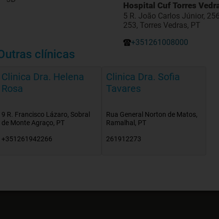
Hospital Cuf Torres Vedr
5 R. João Carlos Júnior, 25
253, Torres Vedras, PT
+351261008000
Outras clínicas
Clinica Dra. Helena
Clinica Dra. Sofia
Rosa
Tavares
9 R. Francisco Lázaro, Sobral
Rua General Norton de Matos,
de Monte Agraço, PT
Ramalhal, PT
+351261942266
261912273