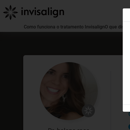
Como funciona o tratamento Invisalign
O que distin