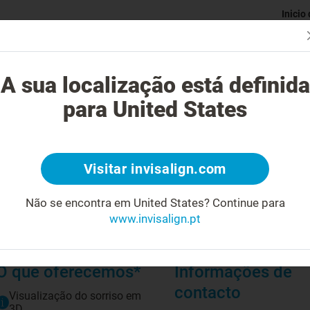
Inicio
Avaliaç
gue o tratamento Invisalign?
Casos possíveis de tratar
Custo do
A sua localização está definida
para United States
Visitar invisalign.com
Biografia
Não se encontra em United States?
Continue para
www.invisalign.pt
Pós graduação em ortodontia pela Fundação Gnathos 2004
Formação em ortodontia e ortopedia dento facial pelo Instituto
Master Invisalign
O que oferecemos*
Informações de
contacto
Visualização do sorriso em
3D