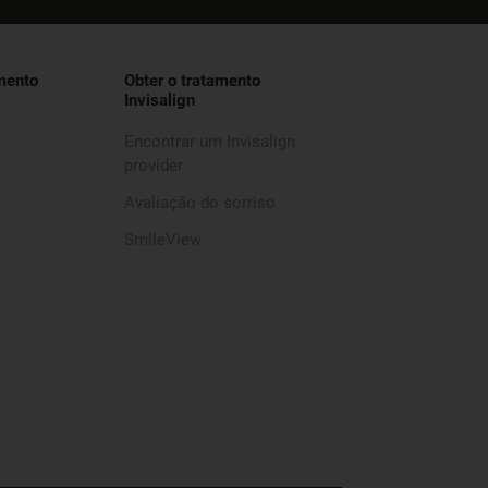
mento
Obter o tratamento
Invisalign
Encontrar um Invisalign
provider
Avaliação do sorriso
SmileView