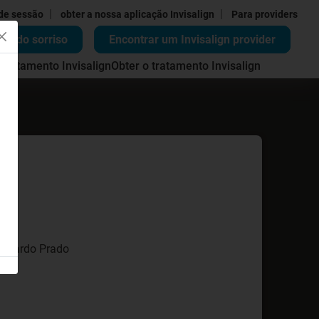
|
|
 de sessão
obter a nossa aplicação Invisalign
Para providers
ão do sorriso
Encontrar um Invisalign provider
 tratamento Invisalign
Obter o tratamento Invisalign
 Eduardo Prado