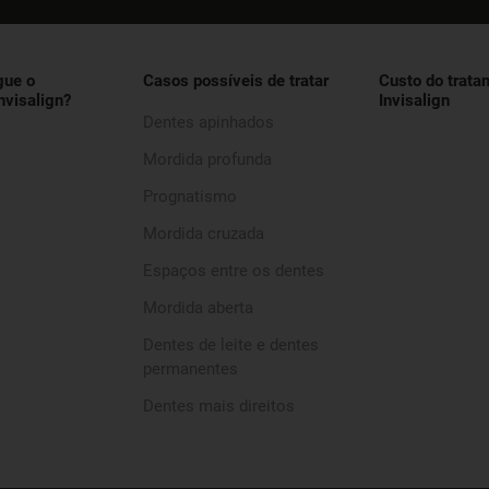
gue o
Casos possíveis de tratar
Custo do trata
nvisalign?
Invisalign
Dentes apinhados
Mordida profunda
Prognatismo
Mordida cruzada
Espaços entre os dentes
Mordida aberta
Dentes de leite e dentes
permanentes
Dentes mais direitos