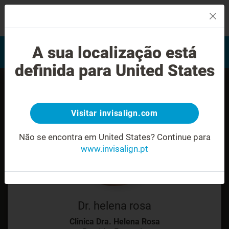
MENU
Encontrar um Invisalign
A sua localização está
Avaliação do sorriso
provider
definida para United States
Visitar invisalign.com
Não se encontra em United States?
Continue para
www.invisalign.pt
Dr. helena rosa
Clinica Dra. Helena Rosa