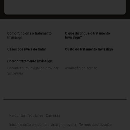
Como funciona o tratamento
O que distingue o tratamento
Invisalign
Invisalign?
Casos possíveis de tratar
Custo do tratamento Invisalign
Obter o tratamento Invisalign
Encontrar um Invisalign provider
Avaliação do sorriso
SmileView
Perguntas frequentes
Carreiras
Iniciar sessão enquanto Invisalign provider
Termos de utilização