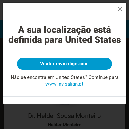
MENU
Encontrar um Invisalign
A sua localização está
Avaliação do sorriso
provider
definida para United States
Visitar invisalign.com
Não se encontra em United States?
Continue para
www.invisalign.pt
Dr. Helder Sousa Monteiro
Helder Monteiro