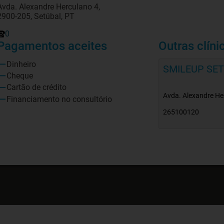
Avda. Alexandre Herculano 4,
2900-205, Setúbal, PT
0
Pagamentos aceites
Outras clíni
Dinheiro
SMILEUP SE
Cheque
Cartão de crédito
Avda. Alexandre Her
Financiamento no consultório
265100120