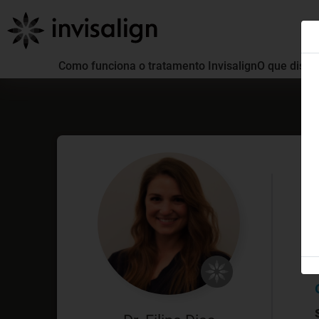
Como funciona o tratamento Invisalign
O que distin