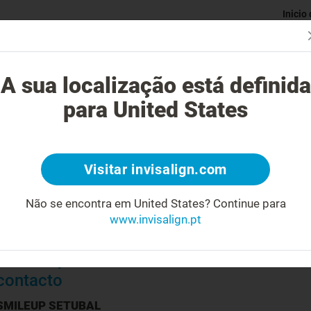
Inicio
Avaliaç
gue o tratamento Invisalign?
Casos possíveis de tratar
Custo do
A sua localização está definida
para United States
Visitar invisalign.com
Biografia
Não se encontra em United States?
Continue para
Médico Dentista
www.invisalign.pt
Prática exclusiva em Ortodontia
Certificação Oficial Invisalign®
Informações de
contacto
SMILEUP SETUBAL