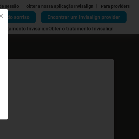
|
|
 de sessão
obter a nossa aplicação Invisalign
Para providers
ão do sorriso
Encontrar um Invisalign provider
 tratamento Invisalign
Obter o tratamento Invisalign