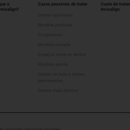
gue o
Casos possíveis de tratar
Custo do trata
nvisalign?
Invisalign
Dentes apinhados
Mordida profunda
Prognatismo
Mordida cruzada
Espaços entre os dentes
Mordida aberta
Dentes de leite e dentes
permanentes
Dentes mais direitos
são enquanto Invisalign provider