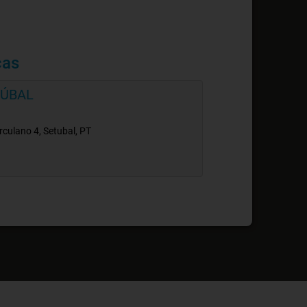
cas
TÚBAL
culano 4, Setubal, PT