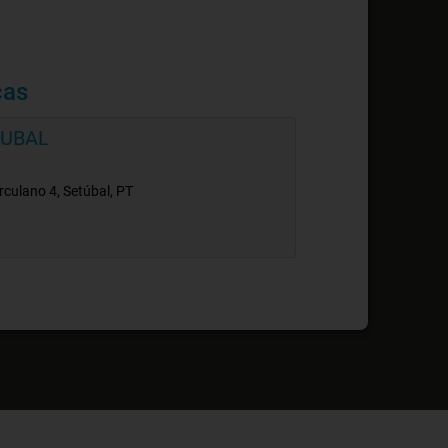
cas
TUBAL
culano 4, Setúbal, PT