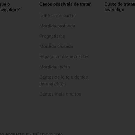
gue o
Casos possíveis de tratar
Custo do trata
nvisalign?
Invisalign
Dentes apinhados
Mordida profunda
Prognatismo
Mordida cruzada
Espaços entre os dentes
Mordida aberta
Dentes de leite e dentes
permanentes
Dentes mais direitos
são enquanto Invisalign provider