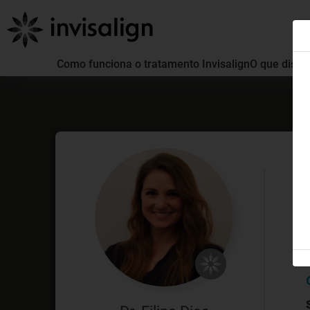
Como funciona o tratamento Invisalign
O que distin