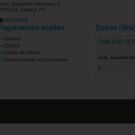
Avda. Alexandre Herculano 4,
2900-205, Setubal, PT
265100120
Pagamentos aceites
Outras clíni
Dinheiro
SMILEUP SE
Cheque
Cartão de crédito
Avda. Alexandre Her
Financiamento no consultório
0