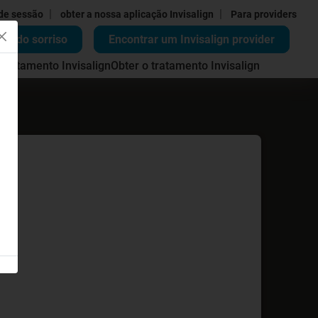
|
|
 de sessão
obter a nossa aplicação Invisalign
Para providers
ão do sorriso
Encontrar um Invisalign provider
 tratamento Invisalign
Obter o tratamento Invisalign