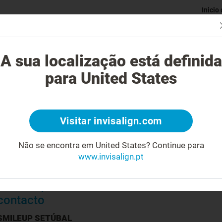
Inicio
Avaliaç
gue o tratamento Invisalign?
Casos possíveis de tratar
Custo do
A sua localização está definida
para United States
Visitar invisalign.com
Biografia
Não se encontra em United States?
Continue para
Médico Dentista
www.invisalign.pt
Prática exclusiva em Ortodontia
Certificação Oficial Invisalign®
Informações de
contacto
SMILEUP SETÚBAL