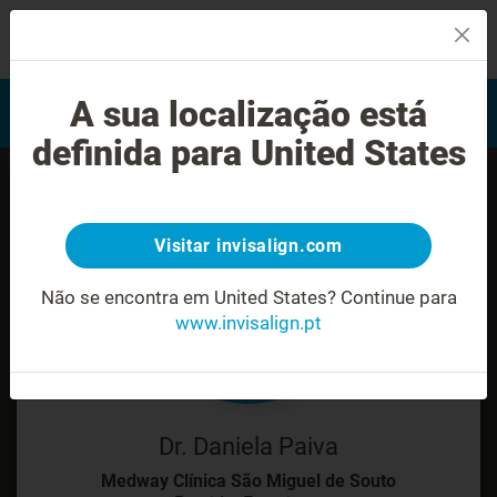
MENU
Encontrar um Invisalign
A sua localização está
Avaliação do sorriso
provider
definida para United States
Visitar invisalign.com
Não se encontra em United States?
Continue para
www.invisalign.pt
Dr. Daniela Paiva
Medway Clínica São Miguel de Souto