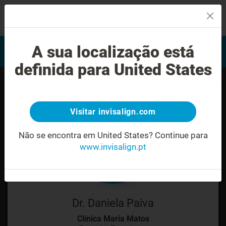
MENU
Encontrar um Invisalign
A sua localização está
Avaliação do sorriso
provider
definida para United States
Visitar invisalign.com
Não se encontra em United States?
Continue para
www.invisalign.pt
Dr. Daniela Paiva
Clínica Maria Matos