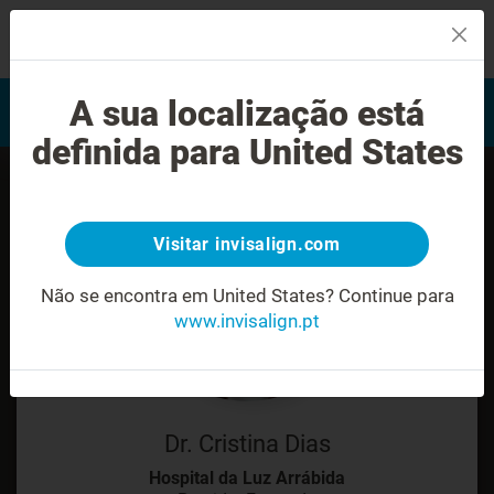
MENU
Encontrar um Invisalign
A sua localização está
Avaliação do sorriso
provider
definida para United States
Visitar invisalign.com
Não se encontra em United States?
Continue para
www.invisalign.pt
Dr. Cristina Dias
Hospital da Luz Arrábida