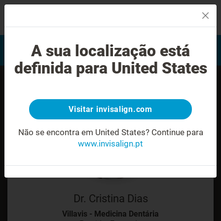
MENU
Encontrar um Invisalign
A sua localização está
Avaliação do sorriso
provider
definida para United States
Visitar invisalign.com
Não se encontra em United States?
Continue para
www.invisalign.pt
Dr. Cristina Dias
Villavis - Medicina Dentária