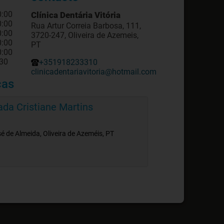
0:00
Clínica Dentária Vitória
0:00
Rua Artur Correia Barbosa, 111,
0:00
3720-247, Oliveira de Azemeis,
0:00
PT
0:00
:30
+351918233310
clinicadentariavitoria@hotmail.com
cas
rada Cristiane Martins
é de Almeida, Oliveira de Azeméis, PT