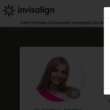
Como funciona o tratamento Invisalign
O que distin