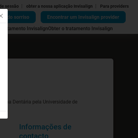
|
|
 de sessão
obter a nossa aplicação Invisalign
Para providers
ão do sorriso
Encontrar um Invisalign provider
 tratamento Invisalign
Obter o tratamento Invisalign
cina Dentária pela Universidade de
Informações de
contacto