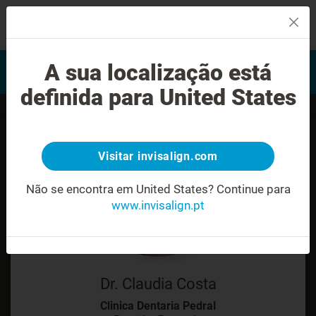
MENU
Encontrar um Invisalign
A sua localização está
Avaliação do sorriso
provider
definida para United States
Visitar invisalign.com
Não se encontra em United States?
Continue para
www.invisalign.pt
Dr. Claudia Costa
Clinica Dentaria Pedral