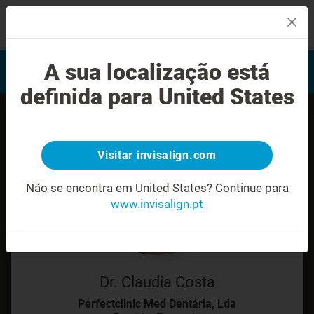
MENU
Encontrar um Invisalign
A sua localização está
Avaliação do sorriso
provider
definida para United States
Visitar invisalign.com
Não se encontra em United States?
Continue para
www.invisalign.pt
Dr. Claudia Costa
Perfectclinic Med Dentária, Lda