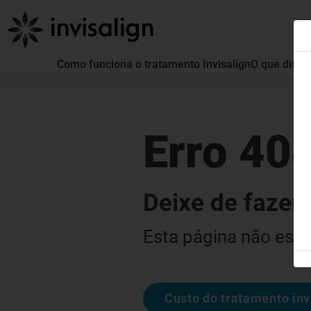
Como funciona o tratamento Invisalign
O que distin
Erro 40
Deixe de fazer 
Esta página não está
Custo do tratamento inv