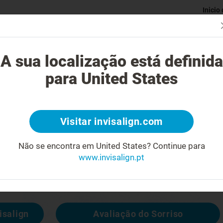
Inicio
Avaliaç
gue o tratamento Invisalign?
Casos possíveis de tratar
Custo do
A sua localização está definida
para United States
4
Visitar invisalign.com
cara feia
Não se encontra em United States?
Continue para
www.invisalign.pt
 disponível, mas pode consultar outras
isalign
Avaliação do Sorriso