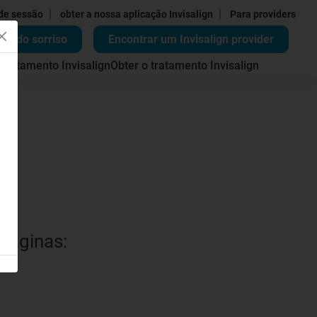
|
|
 de sessão
obter a nossa aplicação Invisalign
Para providers
ão do sorriso
Encontrar um Invisalign provider
 tratamento Invisalign
Obter o tratamento Invisalign
 páginas: