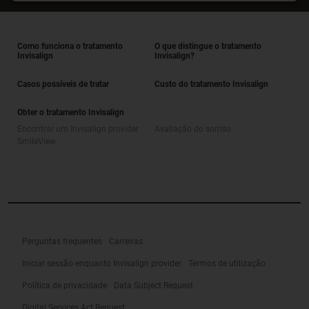
Como funciona o tratamento
O que distingue o tratamento
Invisalign
Invisalign?
Casos possíveis de tratar
Custo do tratamento Invisalign
Obter o tratamento Invisalign
Encontrar um Invisalign provider
Avaliação do sorriso
SmileView
Perguntas frequentes
Carreiras
Iniciar sessão enquanto Invisalign provider
Termos de utilização
Política de privacidade
Data Subject Request
Digital Services Act Request