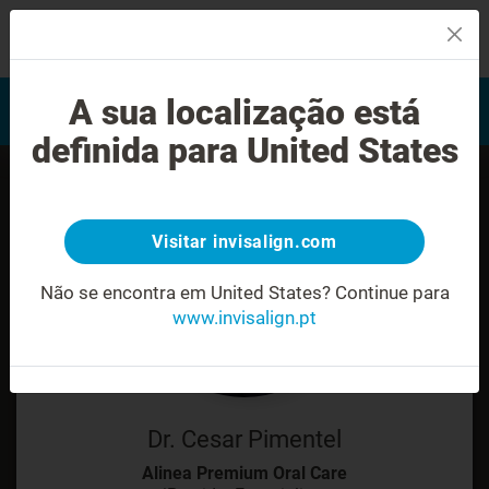
MENU
Encontrar um Invisalign
A sua localização está
Avaliação do sorriso
provider
definida para United States
Visitar invisalign.com
Não se encontra em United States?
Continue para
www.invisalign.pt
Dr. Cesar Pimentel
Alinea Premium Oral Care