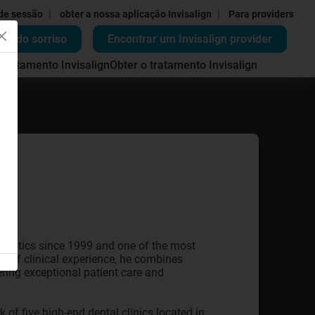
|
|
 de sessão
obter a nossa aplicação Invisalign
Para providers
ão do sorriso
Encontrar um Invisalign provider
 tratamento Invisalign
Obter o tratamento Invisalign
hodontics since 1999 and one of the most
rs of clinical experience, he combines
ring exceptional patient care and
of five high-end dental clinics located in