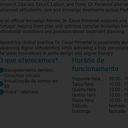
Almancil, Cascais, Estoril, Lisbon, and Porto. Dr. Pimentel also s
advanced orthodontic care and Invisalign treatments across Port
As an official Invisalign Mentor, Dr. Cesar Pimentel supports an
Portugal, helping them plan and optimize complex Invisalign tre
orthodontic workflows and precision-driven treatment planning.
Beyond his clinical practice, Dr. Cesar Pimentel is passionate a
advancing digital orthodontics, while delivering a truly personal
the latest innovations in smile design and aligner therapy.
O que oferecemos*
Horário de
funcionamento
Branqueamento dentário
Consultas virtuais
Segunda-feira
10:00 - 1
Visualização do sorriso em
Terça-feira
10:00 - 1
3D
Quarta-feira
10:00 - 1
Vivera™ retainers
Quinta-feira
10:00 - 1
Sexta-feira
10:00 - 1
Sábado
fechado
Domingo
fechado