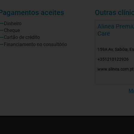
Pagamentos aceites
Outras clíni
Dinheiro
Alinea Premi
Cheque
Care
Cartão de crédito
Financiamento no consultório
159A Av. Sabóia, Est
+351210122926
www.alinea.com.pt
Mo