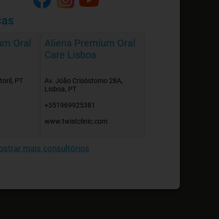
cas
um Oral
Aliena Premium Oral
Care Lisboa
oril, PT
Av. João Crisóstomo 28A,
Lisboa, PT
+351969925381
www.twistclinic.com
strar mais consultórios