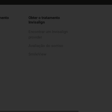
mento
Obter o tratamento
Invisalign
Encontrar um Invisalign
provider
Avaliação do sorriso
SmileView