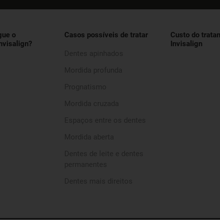
gue o
Casos possíveis de tratar
Custo do trata
nvisalign?
Invisalign
Dentes apinhados
Mordida profunda
Prognatismo
Mordida cruzada
Espaços entre os dentes
Mordida aberta
Dentes de leite e dentes
permanentes
Dentes mais direitos