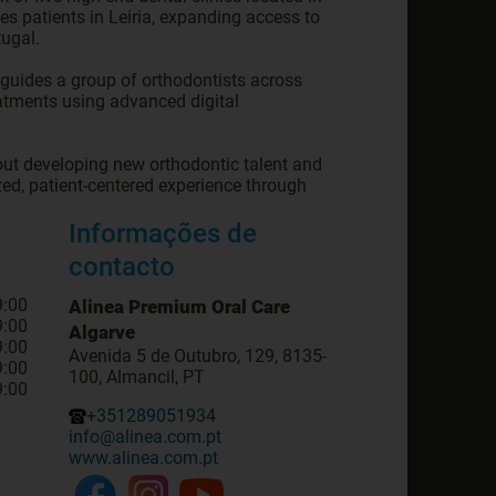
ees patients in Leiria, expanding access to
ugal.
d guides a group of orthodontists across
atments using advanced digital
bout developing new orthodontic talent and
ized, patient-centered experience through
Informações de
contacto
9:00
Alinea Premium Oral Care
9:00
Algarve
9:00
Avenida 5 de Outubro, 129, 8135-
9:00
100, Almancil, PT
9:00
+351289051934
info@alinea.com.pt
www.alinea.com.pt