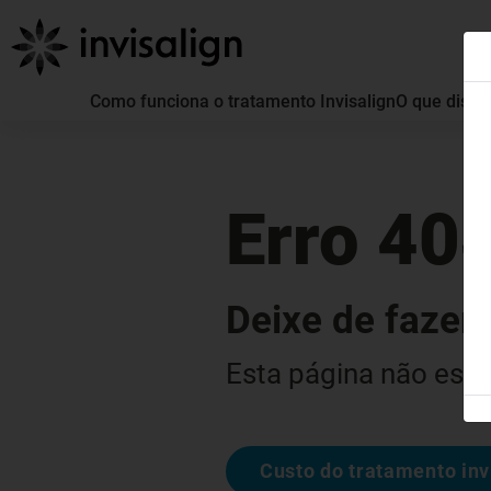
Como funciona o tratamento Invisalign
O que distin
Erro 40
Deixe de fazer 
Esta página não está
Custo do tratamento inv