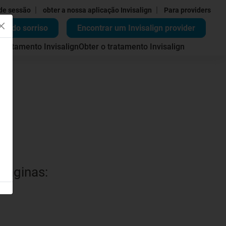
|
|
 de sessão
obter a nossa aplicação Invisalign
Para providers
ão do sorriso
Encontrar um Invisalign provider
 tratamento Invisalign
Obter o tratamento Invisalign
 páginas: