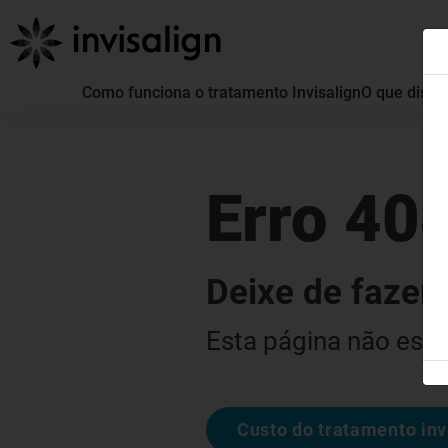
Como funciona o tratamento Invisalign
O que distin
Erro 40
Deixe de fazer 
Esta página não está
Custo do tratamento inv