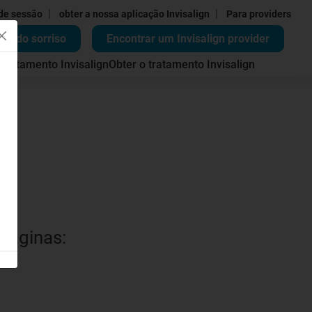
|
|
 de sessão
obter a nossa aplicação Invisalign
Para providers
ão do sorriso
Encontrar um Invisalign provider
 tratamento Invisalign
Obter o tratamento Invisalign
 páginas: