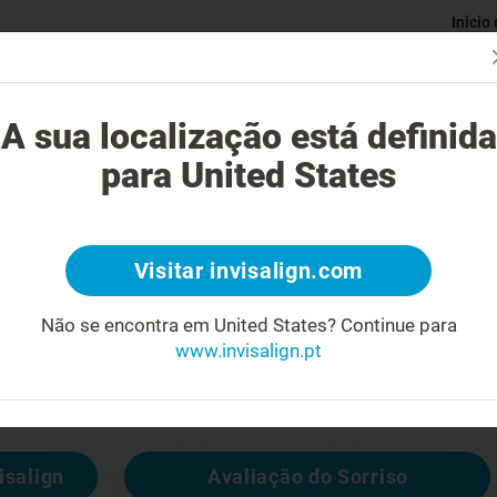
Inicio
Avaliaç
gue o tratamento Invisalign?
Casos possíveis de tratar
Custo do
A sua localização está definida
para United States
4
Visitar invisalign.com
cara feia
Não se encontra em United States?
Continue para
www.invisalign.pt
 disponível, mas pode consultar outras
isalign
Avaliação do Sorriso