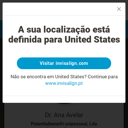
MENU
Encontrar um Invisalign
A sua localização está
Avaliação do sorriso
provider
definida para United States
Visitar invisalign.com
Não se encontra em United States?
Continue para
www.invisalign.pt
Dr. Ana Avelar
Potentialbenefit unipessoal, Lda