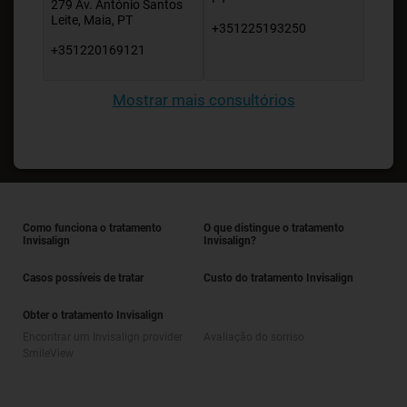
279 Av. António Santos
Leite, Maia, PT
+351225193250
+351220169121
Mostrar mais consultórios
Como funciona o tratamento
O que distingue o tratamento
Invisalign
Invisalign?
Casos possíveis de tratar
Custo do tratamento Invisalign
Obter o tratamento Invisalign
Encontrar um Invisalign provider
Avaliação do sorriso
SmileView