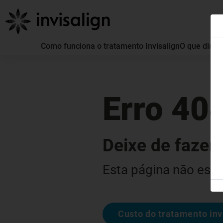
Como funciona o tratamento Invisalign
O que distin
Erro 40
Deixe de fazer 
Esta página não está
Custo do tratamento inv