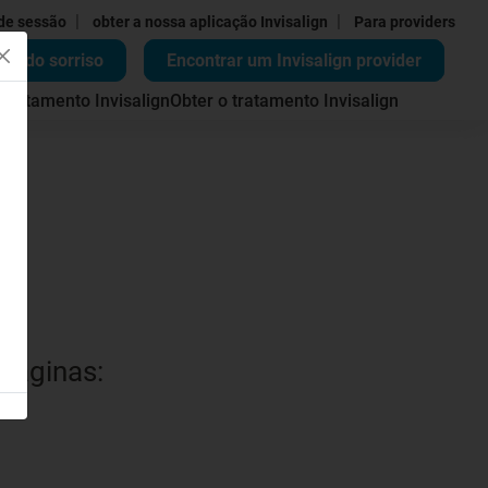
|
|
 de sessão
obter a nossa aplicação Invisalign
Para providers
ão do sorriso
Encontrar um Invisalign provider
 tratamento Invisalign
Obter o tratamento Invisalign
 páginas: