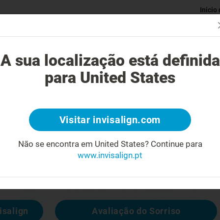
Inicio
Avaliaç
gue o tratamento Invisalign?
Casos possíveis de tratar
Custo do
A sua localização está definida
para United States
4
Visitar invisalign.com
cara feia
Não se encontra em United States?
Continue para
www.invisalign.pt
 disponível, mas pode consultar outras
isalign
Avaliação do Sorriso