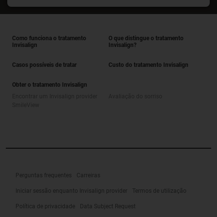
Como funciona o tratamento
O que distingue o tratamento
Invisalign
Invisalign?
Casos possíveis de tratar
Custo do tratamento Invisalign
Obter o tratamento Invisalign
Encontrar um Invisalign provider
Avaliação do sorriso
SmileView
Perguntas frequentes
Carreiras
Iniciar sessão enquanto Invisalign provider
Termos de utilização
Política de privacidade
Data Subject Request