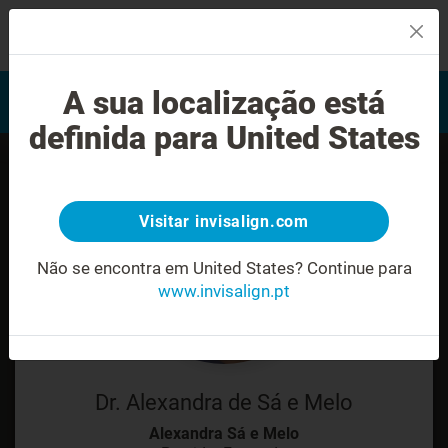
MENU
Encontrar um Invisalign
A sua localização está
Avaliação do sorriso
provider
definida para United States
Visitar invisalign.com
Não se encontra em United States?
Continue para
www.invisalign.pt
Dr. Alexandra de Sá e Melo
Alexandra Sá e Melo