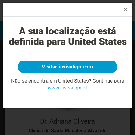
MENU
Encontrar um Invisalign
A sua localização está
Avaliação do sorriso
provider
definida para United States
Visitar invisalign.com
Não se encontra em United States?
Continue para
www.invisalign.pt
Dr. Adriana Oliveira
Clínica de Santa Madalena Alvalade