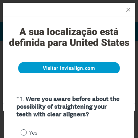
MENU
Encontrar um Invisalign
A sua localização está
Avaliação do sorriso
provider
definida para United States
SurveyMonkey Page for Aligners
Visitar invisalign.com
Não se encontra em United States?
Continue para
www.invisalign.pt