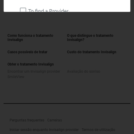
Como funciona o tratamento
O que distingue o tratamento
Invisalign
Invisalign?
Casos possíveis de tratar
Custo do tratamento Invisalign
Obter o tratamento Invisalign
Encontrar um Invisalign provider
Avaliação do sorriso
SmileView
Perguntas frequentes
Carreiras
Iniciar sessão enquanto Invisalign provider
Termos de utilização