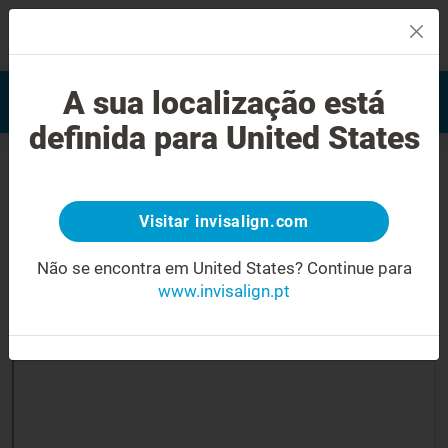
MENU
Encontrar um Invisalign
A sua localização está
Avaliação do sorriso
provider
definida para United States
Visitar invisalign.com
Não se encontra em United States?
Continue para
www.invisalign.pt