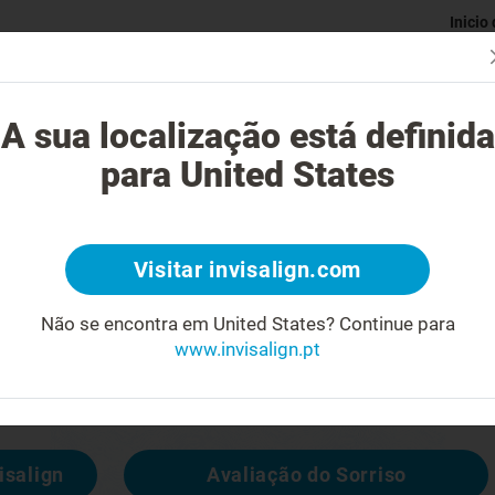
Inicio
Avaliaç
gue o tratamento Invisalign?
Casos possíveis de tratar
Custo do
A sua localização está definida
para United States
4
Visitar invisalign.com
cara feia
Não se encontra em United States?
Continue para
www.invisalign.pt
 disponível, mas pode consultar outras
isalign
Avaliação do Sorriso