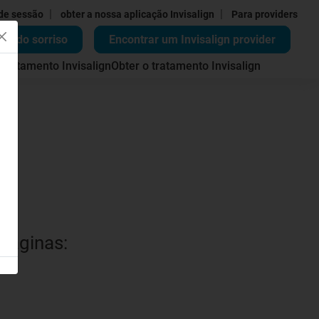
|
|
 de sessão
obter a nossa aplicação Invisalign
Para providers
ão do sorriso
Encontrar um Invisalign provider
 tratamento Invisalign
Obter o tratamento Invisalign
 páginas: