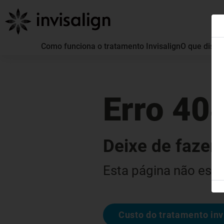
Como funciona o tratamento Invisalign
O que distin
Erro 40
Deixe de fazer 
Esta página não está
Custo do tratamento inv